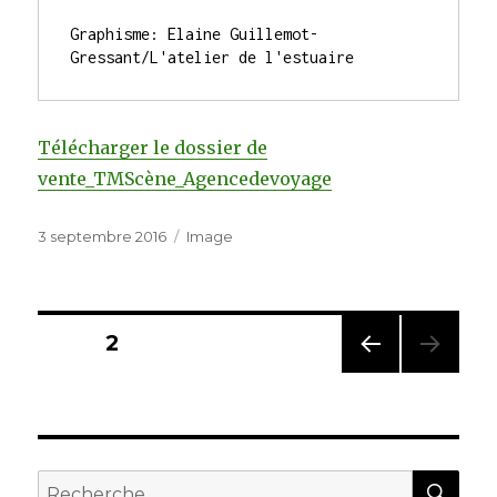
Graphisme: Elaine Guillemot-
Gressant/L'atelier de l'estuaire
Télécharger le dossier de
vente_TMScène_Agencedevoyage
Publié
Format
3 septembre 2016
Image
le
Navigation
PAGE
2
PAG
des
E
PRÉC
articles
ÉDE
NTE
REC
Recherche