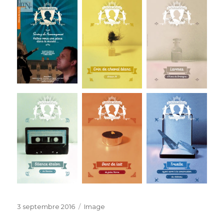
Publié
Format
3 septembre 2016
Image
le