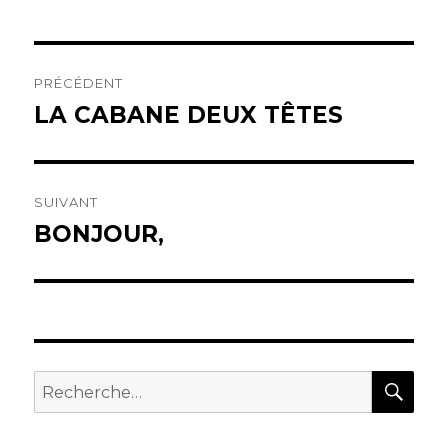
Navigation
PRÉCÉDENT
de
LA CABANE DEUX TÊTES
Article
précédent :
l’article
SUIVANT
BONJOUR,
Article
suivant :
REC
Recherche
pour
: