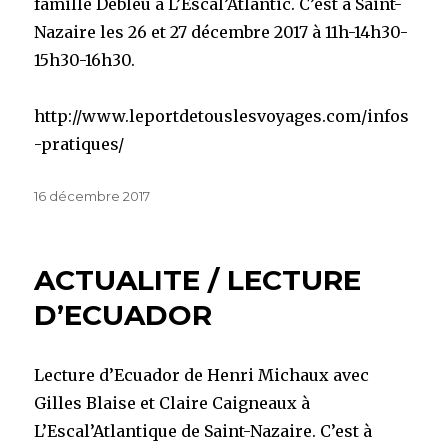
famille Debleu à L’Escal’Atlantic. C’est à Saint-
Nazaire les 26 et 27 décembre 2017 à 11h-14h30-
15h30-16h30.
http://www.leportdetouslesvoyages.com/infos
-pratiques/
Publié
16 décembre 2017
le
ACTUALITE / LECTURE
D’ECUADOR
Lecture d’Ecuador de Henri Michaux avec
Gilles Blaise et Claire Caigneaux à
L’Escal’Atlantique de Saint-Nazaire. C’est à