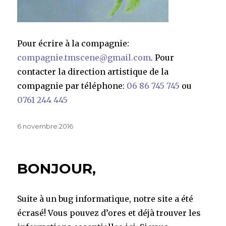
Pour écrire à la compagnie:
compagnie.tmscene@gmail.com
. Pour
contacter la direction artistique de la
compagnie par téléphone:
06 86 745 745
ou
0761 244 445
Publié
6 novembre 2016
le
BONJOUR,
Suite à un bug informatique, notre site a été
écrasé! Vous pouvez d’ores et déjà trouver les