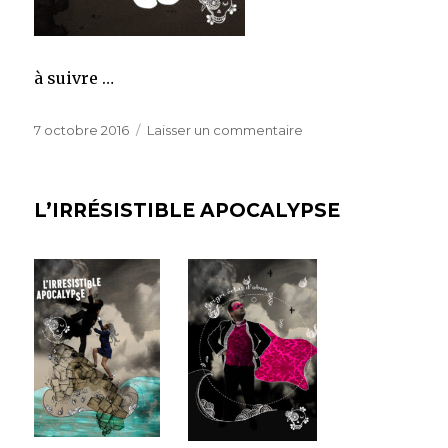
à suivre …
Publié
sur
7 octobre 2016
Laisser un commentaire
le
BONJOUR,
L’IRRÉSISTIBLE APOCALYPSE