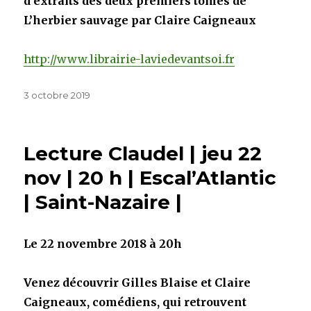
d’extraits des deux premiers tomes de
L’herbier sauvage par Claire Caigneaux
http://www.librairie-laviedevantsoi.fr
Publié
3 octobre 2019
le
Lecture Claudel | jeu 22
nov | 20 h | Escal’Atlantic
| Saint-Nazaire |
Le 22 novembre 2018 à 20h
Venez découvrir Gilles Blaise et Claire
Caigneaux, comédiens, qui retrouvent