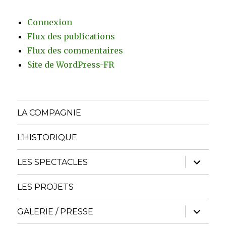
Connexion
Flux des publications
Flux des commentaires
Site de WordPress-FR
LA COMPAGNIE
L’HISTORIQUE
ouvrir
LES SPECTACLES
le
sous-
menu
LES PROJETS
ouvrir
GALERIE / PRESSE
le
sous-