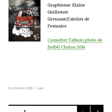
Graphisme: Elaine
Guillemot-
Gressant/L’atelier de
l’estuaire
Consulter l’album photo de
Jielbé/ Chalon 2014
Publié
Format
6 octobre 2016
Lien
le
Navigation