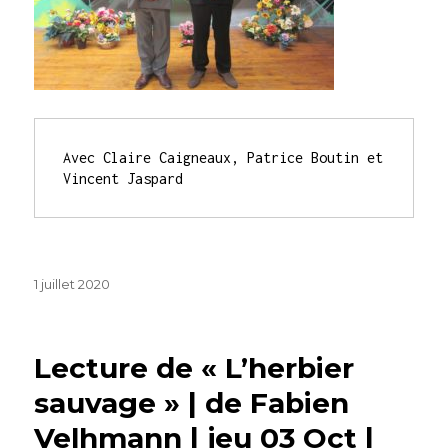
Avec Claire Caigneaux, Patrice Boutin et 
Vincent Jaspard
Publié
1 juillet 2020
le
Lecture de « L’herbier
sauvage » | de Fabien
Velhmann | jeu 03 Oct |