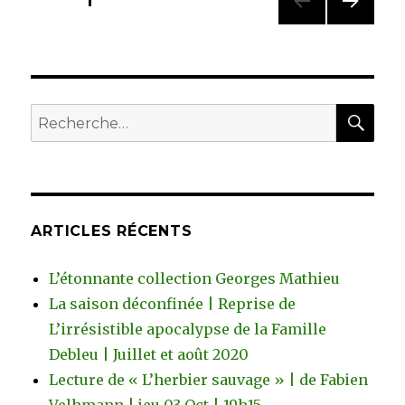
PAGE
1
PAG
des
E
SUIV
articles
ANT
E
REC
Recherche
pour
:
ARTICLES RÉCENTS
L’étonnante collection Georges Mathieu
La saison déconfinée | Reprise de
L’irrésistible apocalypse de la Famille
Debleu | Juillet et août 2020
Lecture de « L’herbier sauvage » | de Fabien